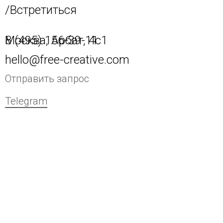
/Встретиться
8 (495) 156-39-11
Москва, Арбат, 4с1
hello@free-creative.com
Отправить запрос
Telegram