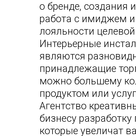
о бренде, создания
работа с имиджем и 
лояльности целевой 
Интерьерные инстал
являются разновидн
принадлежащие тор
можно большему кол
продуктом или услуг
Агентство креативны
бизнесу разработку
которые увеличат в