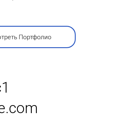
треть Портфолио
с1
ve.com