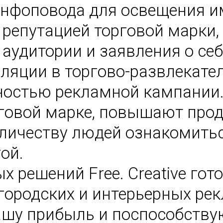
 инфоповода для освещения и
репутацией торговой марки,
аудитории и заявления о себ
ляции в торгово-развлекате
остью рекламной кампании.
говой марке, повышают прод
ичеству людей ознакомиться
ой.
х решений Free. Creative го
 городских и интерьерных ре
ашу прибыль и поспособству