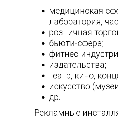
медицинская сфе
лаборатория, ча
розничная торго
бьюти-сфера;
фитнес-индустри
издательства;
театр, кино, кон
искусство (музеи
др.
Рекламные инсталл