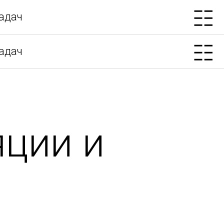
адач
адач
ции и