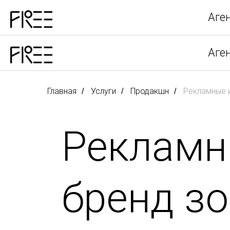
Аге
Аге
Главная
Услуги
Продакшн
Рекламные 
/
/
/
Рекламн
бренд з