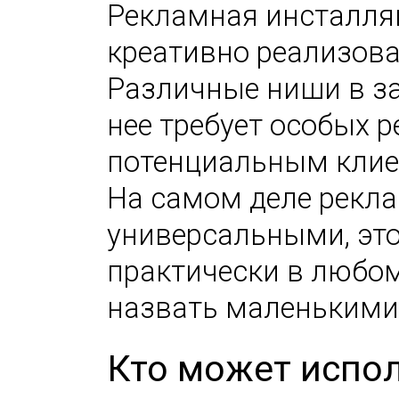
Рекламная инсталляц
креативно реализов
Различные ниши в за
нее требует особых 
потенциальным клие
На самом деле рекл
универсальными, эт
практически в любом
назвать маленькими
Кто может испо