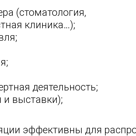
ра (стоматология,
стная клиника…);
вля;
я;
цертная деятельность;
 и выставки);
яции эффективны для распр