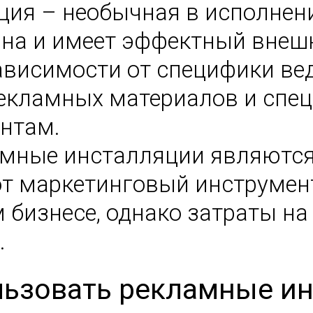
ия – необычная в исполнени
ана и имеет эффектный внеш
висимости от специфики вед
рекламных материалов и спец
нтам.
амные инсталляции являютс
от маркетинговый инструме
 бизнесе, однако затраты на
.
льзовать рекламные и