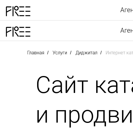
Аге
Аге
Главная
Услуги
Диджитал
Интернет ка
/
/
/
Сайт кат
и продв