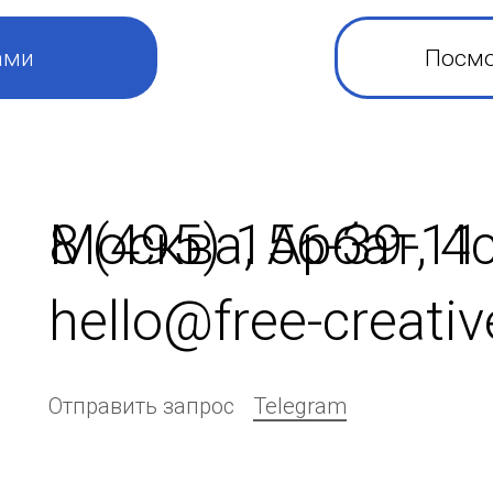
ами
Посмо
8 (495) 156-39-11
Москва, Арбат, 4
hello@free-creati
Отправить запрос
Telegram