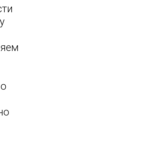
сти
у
ляем
по
но