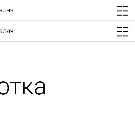
адач
адач
отка