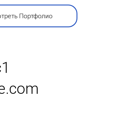
треть Портфолио
с1
ve.com