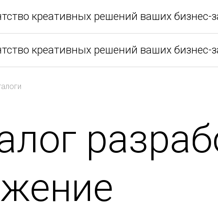
нтство креативных решений ваших бизнес-з
нтство креативных решений ваших бизнес-з
талоги
алог разраб
ижение