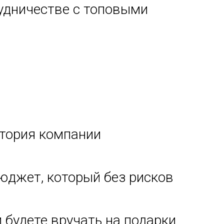
рудничестве с топовыми
итория компании
юджет, который без рисков
 будете вручать на подарки