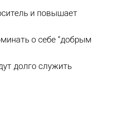
оситель и повышает
оминать о себе “добрым
дут долго служить