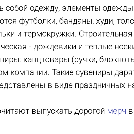
ь собой одежду, элементы одежды
ся футболки, банданы, худи, толст
ельки и термокружки. Строительная
ическая - дождевики и теплые носк
ниры: канцтовары (ручки, блокнот
ом компании. Такие сувениры даря
редставлены в виде праздничных н
очитают выпускать дорогой
мерч
в