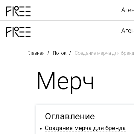
Аге
Аге
Главная
Поток
Создание мерча для брен
/
/
Мерч
Оглавление
Создание мерча для бренда